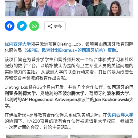
点
点
点
更多
击
击
击
分
分
分
享
享
享
到
到
到
优内西洋大学
领导欧洲项目Dieting_Lab，该项目由西班牙教育国际
F
T
W
a
w
h
化服务局（
SEPIE，欧洲计划Eramus+的西班牙机构）资助
。
c
i
a
e
t
t
该项目旨在为营养学学生和营养师开发一个结合体验式学习和社区
b
t
s
o
e
A
服务的数字平台，以填补被认为是所有卫生专业人员的关键问题的
o
r
p
实际能力的差距。 从欧洲大学的联合行动来看，其目的是为改善营
k
（
p
（
在
（
养和饮食学领域的教育作出贡献。
在
新
在
新
窗
新
Dieting_Lab将在36个月内开发，并有几个合作伙伴，如西班牙的
巴
窗
口
窗
口
中
口
利亚多利德大学
、奥地利的
圣波尔腾大学
、葡萄牙的
波尔图大学
、
中
打
中
比利时的
AP Hogeschool Antwerpen
和波兰的
Jan Kochanowski
大
打
开
打
开
）
开
学。
）
）
在伊拉斯谟+高等教育合作伙伴关系成功实施之际，在
优内西洋大学
的协调下，KA220项目的所有合作伙伴被邀请到大学校园，参加第
一次面对面的会议，讨论主要活动。