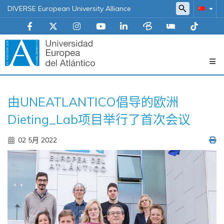
DIVERSE European University Alliance
Navegación
由UNEATLANTICO倡导的欧洲
principal
Dieting_Lab项目举行了首次会议
02 5月 2022