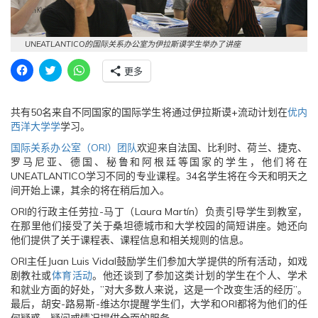
UNEATLANTICO的国际关系办公室为伊拉斯谟学生举办了讲座
点
点
点
更多
击
击
击
分
分
分
享
享
享
到
到
到
共有50名来自不同国家的国际学生将通过伊拉斯谟+流动计划在
优内
F
T
W
a
w
h
西洋大学学
学习。
c
i
a
e
t
t
国际关系办公室（ORI）团队
欢迎来自法国、比利时、荷兰、捷克、
b
t
s
o
e
A
罗马尼亚、德国、秘鲁和阿根廷等国家的学生，他们将在
o
r
p
UNEATLANTICO学习不同的专业课程。34名学生将在今天和明天之
k
（
p
（
在
（
间开始上课，其余的将在稍后加入。
在
新
在
新
窗
新
ORI的行政主任劳拉-马丁（Laura Martín）负责引导学生到教室，
窗
口
窗
口
中
口
在那里他们接受了关于桑坦德城市和大学校园的简短讲座。她还向
中
打
中
他们提供了关于课程表、课程信息和相关规则的信息。
打
开
打
开
）
开
ORI主任Juan Luis Vidal鼓励学生们参加大学提供的所有活动，如戏
）
）
剧教社或
体育活动
。他还谈到了参加这类计划的学生在个人、学术
和就业方面的好处，”对大多数人来说，这是一个改变生活的经历”。
最后，胡安-路易斯-维达尔提醒学生们，大学和ORI都将为他们的任