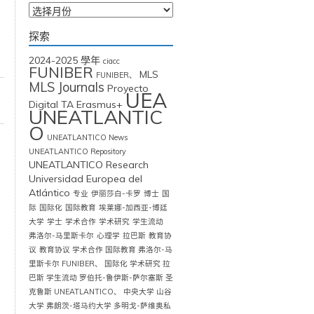
檔
案
探索
2024-2025 學年
ciacc
FUNIBER
MLS
FUNIBER、
MLS Journals
Proyecto
UEA
Digital TA Erasmus+
UNEATLANTIC
O
UNEATLANTICO News
UNEATLANTICO Repository
UNEATLANTICO Research
Universidad Europea del
Atlántico
专业
伊丽莎白-卡罗
博士
国
际
国际化
国际教育
埃莱娜-加西亚-博廷
大学
学士
学术合作
学术研究
学生流动
弗洛尔-马里斯卡尔
心理学
拉巴斯
教育协
议
教育协议 学术合作 国际教育 弗洛尔-马
里斯卡尔 FUNIBER、 国际化 学术研究 拉
巴斯 学生流动 罗伯托-鲁伊斯-萨尔塞斯 圣
克鲁斯 UNEATLANTICO、 中央大学 山谷
大学 弗朗茨-塔马约大学 多明戈-萨维奥私