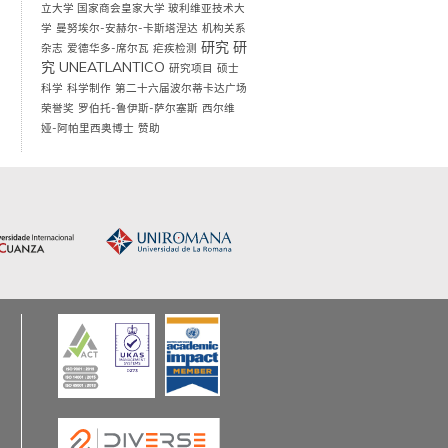
立大学 国家商会皇家大学 玻利维亚技术大
学
曼努埃尔-安赫尔-卡斯塔涅达
机构关系
研究
研
杂志
爱德华多-席尔瓦
疟疾检测
究 UNEATLANTICO
研究项目
硕士
科学
科学制作
第二十六届波尔蒂卡达广场
荣誉奖
罗伯托-鲁伊斯-萨尔塞斯
西尔维
娅-阿帕里西奥博士
赞助