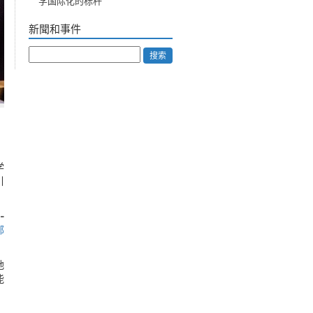
学国际化的标杆
新聞和事件
搜索
学
引
-
部
地
能