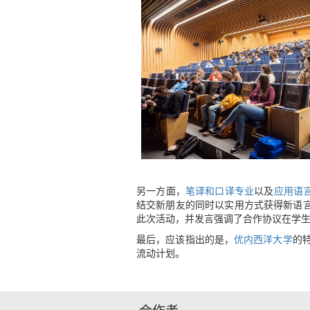
）
）
另一方面，
笔译和口译专业
以及
应用语
结交新朋友的同时以实用方式获得新语言
此次活动，并发言强调了合作协议在学
最后，应该指出的是，
优内西洋大学
的
流动计划。