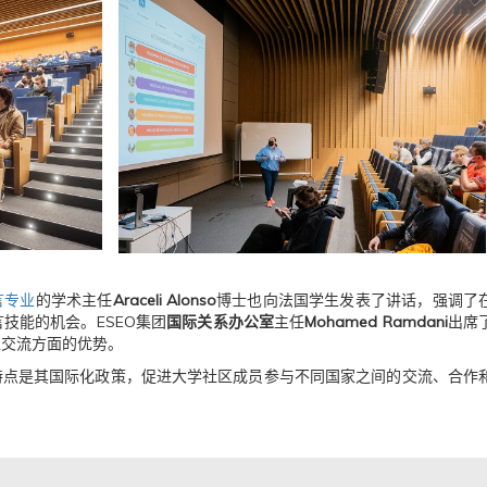
言专业
的学术主任
Araceli Alonso
博士也向法国学生发表了讲话，强调了
技能的机会。ESEO集团
国际关系办公室
主任
Mohamed Ramdani
出席
生交流方面的优势。
特点是其国际化政策，促进大学社区成员参与不同国家之间的交流、合作