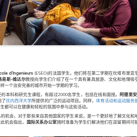
ole d’Ingenieurs
(ESEO)的法国学生，他们将在第二学期在坎塔布里亚
路易斯-维达尔
教授向学生们介绍了在一个具有兼具旅游、文化和地理吸
这样一个治安完善的城市开始一学期的学习。
的本科和研究生课程，有超过2000名学生，包括在线和面授。
阿德里安
到了
优内西洋大学
所提供的广泛的运动项目。同样，
体育活动和运动服务
学生都可以在健康和轻松的氛围中参与这些活动。
系的机会，对于那些来自其他国家的学生来说，是一个更好地了解文化和
借此机会指出，
国际关系办公室
随时准备为学生们解决他们在逗留期间可