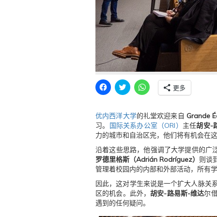
点
点
点
更多
击
击
击
分
分
分
享
享
享
到
到
到
优内西洋大学
的礼堂欢迎来自
Grande Éc
F
T
W
a
w
h
习。
国际关系办公室（ORI）
主任
胡安-
c
i
a
力的城市和自治区完，他们将有机会在
e
t
t
b
t
s
o
e
A
沿着这些思路，他强调了大学提供的广泛
o
r
p
罗德里格斯（Adrián Rodríguez）
则谈
k
（
p
（
在
（
管理着校园内的内部和外部活动，所有
在
新
在
新
窗
新
因此，这对学生来说是一个扩大人脉关
窗
口
窗
口
中
口
区的机会。此外，
胡安-路易斯-维达
尔
中
打
中
遇到的任何疑问。
打
开
打
开
）
开